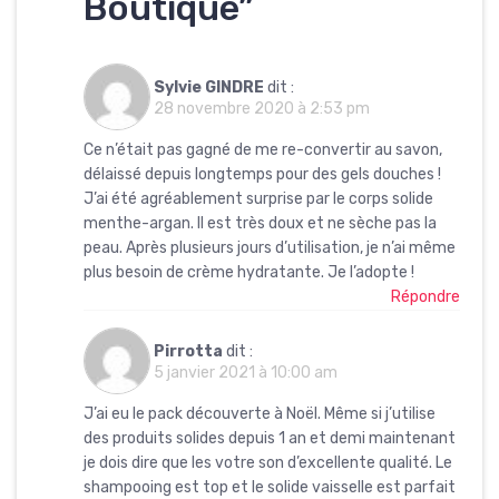
Boutique
”
Sylvie GINDRE
dit :
28 novembre 2020 à 2:53 pm
Ce n’était pas gagné de me re-convertir au savon,
délaissé depuis longtemps pour des gels douches !
J’ai été agréablement surprise par le corps solide
menthe-argan. Il est très doux et ne sèche pas la
peau. Après plusieurs jours d’utilisation, je n’ai même
plus besoin de crème hydratante. Je l’adopte !
Répondre
Pirrotta
dit :
5 janvier 2021 à 10:00 am
J’ai eu le pack découverte à Noël. Même si j’utilise
des produits solides depuis 1 an et demi maintenant
je dois dire que les votre son d’excellente qualité. Le
shampooing est top et le solide vaisselle est parfait