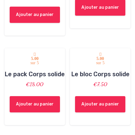
l
Ajouter au panier
a
Ajouter au panier
r
i
t
é
5.00
5.00
sur 5
sur 5
Le pack Corps solide
Le bloc Corps solide
€
18,00
€
7,50
Ajouter au panier
Ajouter au panier