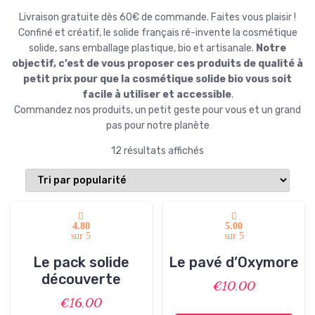
Livraison gratuite dès 60€ de commande. Faites vous plaisir !
Confiné et créatif, le solide français ré-invente la cosmétique
solide, sans emballage plastique, bio et artisanale.
Notre
objectif, c’est de vous proposer ces produits de qualité à
petit prix pour que la cosmétique solide bio vous soit
facile à utiliser et accessible
.
Commandez nos produits, un petit geste pour vous et un grand
pas pour notre planète
T
12 résultats affichés
r
i
é
p
4.80
5.00
a
sur 5
sur 5
r
p
Le pack solide
Le pavé d’Oxymore
o
découverte
€
10,00
p
€
16,00
u