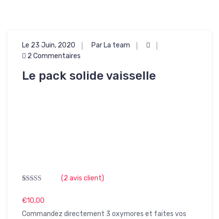
Le 23 Juin, 2020
Par La team
2 Commentaires
Le pack solide vaisselle
(
2
avis client)
Noté
2
5.00
sur 5 basé
€
10,00
sur
notations
client
Commandez directement 3 oxymores et faites vos