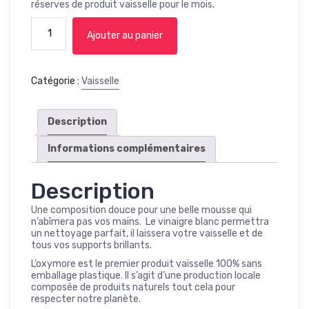
réserves de produit vaisselle pour le mois.
quantité
Ajouter au panier
de
Le
pack
Catégorie :
Vaisselle
solide
vaisselle
Description
Informations complémentaires
Description
Une composition douce pour une belle mousse qui
n’abîmera pas vos mains. Le vinaigre blanc permettra
un nettoyage parfait, il laissera votre vaisselle et de
tous vos supports brillants.
L’oxymore est le premier produit vaisselle 100% sans
emballage plastique. Il s’agit d’une production locale
composée de produits naturels tout cela pour
respecter notre planète.