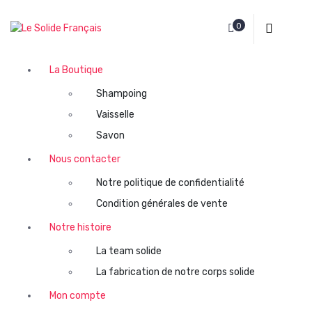
A
l
0
La fin du plastique pour votre cosmétique
l
e
r
La Boutique
a
Shampoing
u
c
Vaisselle
o
Savon
n
Nous contacter
t
e
Notre politique de confidentialité
n
Condition générales de vente
u
Notre histoire
La team solide
La fabrication de notre corps solide
Mon compte